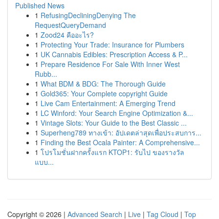
Published News
1
RefusingDecliningDenying The
RequestQueryDemand
1
Zood24 คืออะไร?
1
Protecting Your Trade: Insurance for Plumbers
1
UK Cannabis Edibles: Prescription Access & P...
1
Prepare Residence For Sale With Inner West
Rubb...
1
What BDM & BDG: The Thorough Guide
1
Gold365: Your Complete copyright Guide
1
Live Cam Entertainment: A Emerging Trend
1
LC Winford: Your Search Engine Optimization &...
1
Vintage Slots: Your Guide to the Best Classic ...
1
Superheng789 ทางเข้า: อัปเดตล่าสุดเพื่อประสบการ...
1
Finding the Best Ocala Painter: A Comprehensive...
1
โปรโมชั่นฝากครั้งแรก KTOP1: รับไป ของรางวัล
แบบ...
Copyright © 2026 |
Advanced Search
|
Live
|
Tag Cloud
|
Top