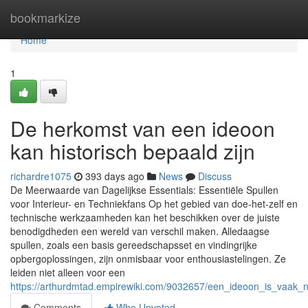
Home
bookmarkize
Home
1
De herkomst van een ideoon
kan historisch bepaald zijn
richardre1075
393 days ago
News
Discuss
De Meerwaarde van Dagelijkse Essentials: Essentiële Spullen
voor Interieur- en Techniekfans Op het gebied van doe-het-zelf en
technische werkzaamheden kan het beschikken over de juiste
benodigdheden een wereld van verschil maken. Alledaagse
spullen, zoals een basis gereedschapsset en vindingrijke
opbergoplossingen, zijn onmisbaar voor enthousiastelingen. Ze
leiden niet alleen voor een
https://arthurdmtad.empirewiki.com/9032657/een_ideoon_is_vaak_
Comments
Who Upvoted