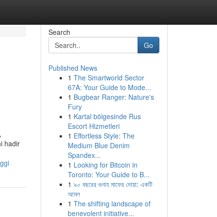
Search
Go
Published News
1
The Smartworld Sector
67A: Your Guide to Mode...
1
Bugbear Ranger: Nature's
Fury
1
Kartal bölgesinde Rus
Escort Hizmetleri
,
1
Effortless Style: The
i hadir
Medium Blue Denim
Spandex...
ggi
1
Looking for Bitcoin in
Toronto: Your Guide to B...
1
৯০ বছরের গুনাহ মাফের দোয়া: একটি
আমল
1
The shifting landscape of
benevolent initiative...