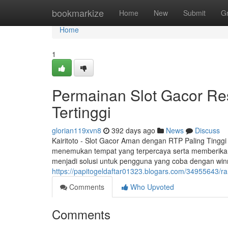
Home
bookmarkize
Home
New
Submit
G
Home
1
Permainan Slot Gacor Res
Tertinggi
glorian119xvn8
392 days ago
News
Discuss
Kairitoto - Slot Gacor Aman dengan RTP Paling Tinggi
menemukan tempat yang terpercaya serta memberikan 
menjadi solusi untuk pengguna yang coba dengan winr
https://papitogeldaftar01323.blogars.com/34955643/ra
Comments
Who Upvoted
Comments