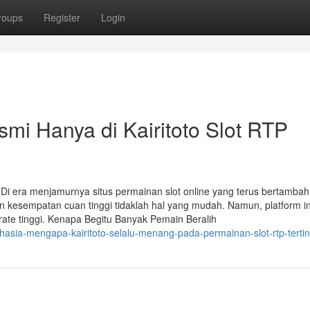
roups
Register
Login
mi Hanya di Kairitoto Slot RTP
 Di era menjamurnya situs permainan slot online yang terus bertambah
kesempatan cuan tinggi tidaklah hal yang mudah. Namun, platform in
ate tinggi. Kenapa Begitu Banyak Pemain Beralih
hasia-mengapa-kairitoto-selalu-menang-pada-permainan-slot-rtp-tertin