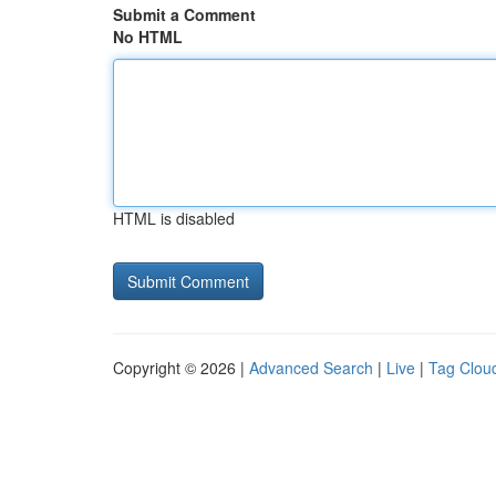
Submit a Comment
No HTML
HTML is disabled
Copyright © 2026 |
Advanced Search
|
Live
|
Tag Clou