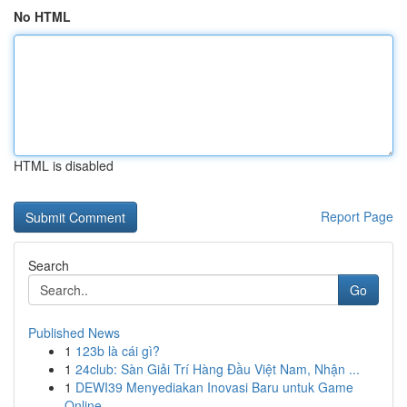
No HTML
HTML is disabled
Report Page
Search
Go
Published News
1
123b là cái gì?
1
24club: Sàn Giải Trí Hàng Đầu Việt Nam, Nhận ...
1
DEWI39 Menyediakan Inovasi Baru untuk Game
Online