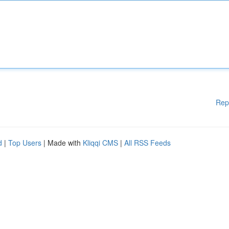
Rep
d
|
Top Users
| Made with
Kliqqi CMS
|
All RSS Feeds