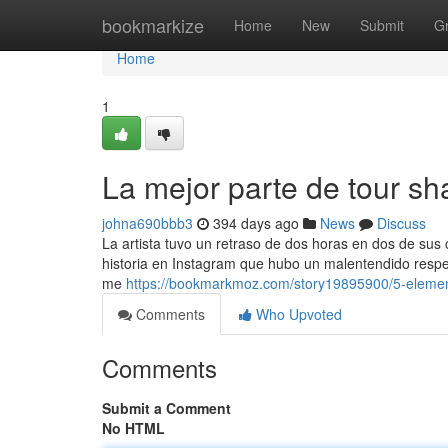
Home
bookmarkize
Home
New
Submit
G
Home
1
La mejor parte de tour s
johna690bbb3
394 days ago
News
Discuss
La artista tuvo un retraso de dos horas en dos de sus
historia en Instagram que hubo un malentendido respec
me
https://bookmarkmoz.com/story19895900/5-element
Comments
Who Upvoted
Comments
Submit a Comment
No HTML