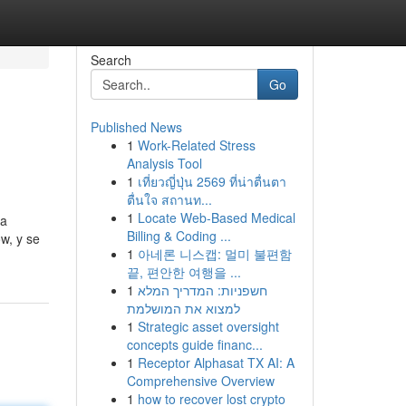
Search
Go
Published News
1
Work-Related Stress
Analysis Tool
1
เที่ยวญี่ปุ่น 2569 ที่น่าตื่นตา
ตื่นใจ สถานท...
1
Locate Web-Based Medical
na
Billing & Coding ...
w, y se
1
아네론 니스캡: 멀미 불편함
끝, 편안한 여행을 ...
1
חשפניות: המדריך המלא
למצוא את המושלמת
1
Strategic asset oversight
concepts guide financ...
1
Receptor Alphasat TX AI: A
Comprehensive Overview
1
how to recover lost crypto