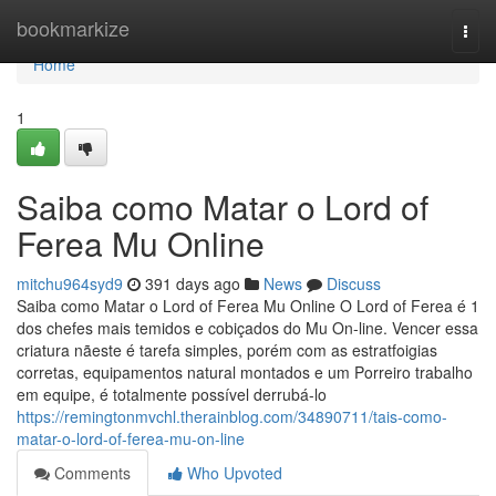
Home
bookmarkize
Togg
navi
Home
1
Saiba como Matar o Lord of
Ferea Mu Online
mitchu964syd9
391 days ago
News
Discuss
Saiba como Matar o Lord of Ferea Mu Online O Lord of Ferea é 1
dos chefes mais temidos e cobiçados do Mu On-line. Vencer essa
criatura nãeste é tarefa simples, porém com as estratfoigias
corretas, equipamentos natural montados e um Porreiro trabalho
em equipe, é totalmente possível derrubá-lo
https://remingtonmvchl.therainblog.com/34890711/tais-como-
matar-o-lord-of-ferea-mu-on-line
Comments
Who Upvoted