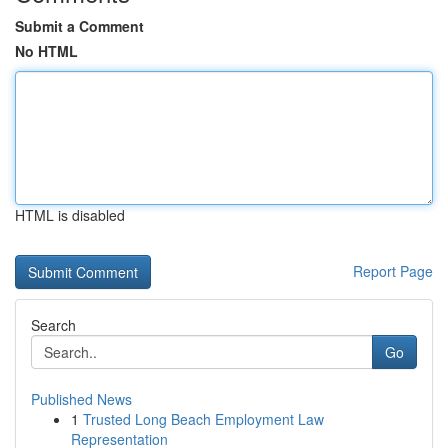
Submit a Comment
No HTML
HTML is disabled
Report Page
Search
Go
Published News
1
Trusted Long Beach Employment Law
Representation