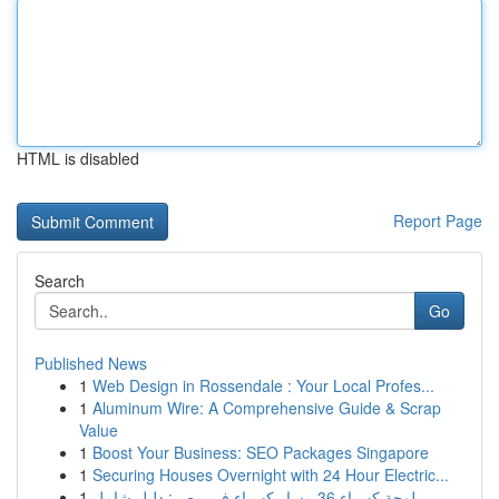
HTML is disabled
Report Page
Search
Go
Published News
1
Web Design in Rossendale : Your Local Profes...
1
Aluminum Wire: A Comprehensive Guide & Scrap
Value
1
Boost Your Business: SEO Packages Singapore
1
Securing Houses Overnight with 24 Hour Electric...
1
لوحة كهرباء 36 مسار كهرباء في مصر: دليل شامل