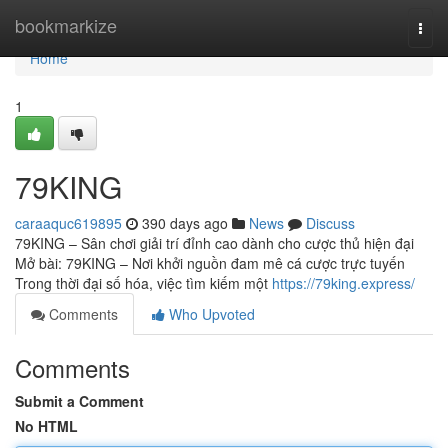
Home
bookmarkize
Togg
navi
Home
1
79KING
caraaquc619895
390 days ago
News
Discuss
79KING – Sân chơi giải trí đỉnh cao dành cho cược thủ hiện đại
Mở bài: 79KING – Nơi khởi nguồn đam mê cá cược trực tuyến
Trong thời đại số hóa, việc tìm kiếm một
https://79king.express/
Comments
Who Upvoted
Comments
Submit a Comment
No HTML