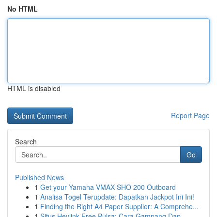
No HTML
HTML is disabled
Report Page
Search
Go
Published News
1
Get your Yamaha VMAX SHO 200 Outboard
1
Analisa Togel Terupdate: Dapatkan Jackpot Ini Ini!
1
Finding the Right A4 Paper Supplier: A Comprehe...
1
Situs Heylink Free Pulsa: Cara Gampang Dap...