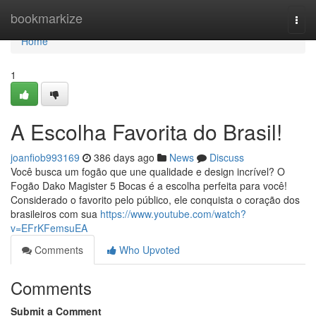
Home
bookmarkize
Togg
navi
Home
1
A Escolha Favorita do Brasil!
joanfiob993169
386 days ago
News
Discuss
Você busca um fogão que une qualidade e design incrível? O
Fogão Dako Magister 5 Bocas é a escolha perfeita para você!
Considerado o favorito pelo público, ele conquista o coração dos
brasileiros com sua
https://www.youtube.com/watch?
v=EFrKFemsuEA
Comments
Who Upvoted
Comments
Submit a Comment