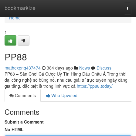
Home
bookmarkize
Togg
navi
Home
1
PP88
mathexpnq437474
384 days ago
News
Discuss
PP88 – Sân Chơi Cá Cược Uy Tín Hàng Đầu Châu Á Trong thời
đại công nghệ số bùng nổ, nhu cầu giải trí trực tuyến ngày càng
gia tăng, đặc biệt là trong lĩnh vực cá
https://pp88.today/
Comments
Who Upvoted
Comments
Submit a Comment
No HTML