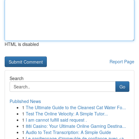
HTML is disabled
Report Page
Search
Go
Published News
1
The Ultimate Guide to the Cleanest Cat Water Fo...
1
Test The Online Velocity: A Simple Tutor...
1
I am cannot fulfill said request .
1
88i Casino: Your Ultimate Online Gaming Destina...
1
Audio to Text Transcription: A Simple Guide
1
Le gardiennage d'immeuble de confiance avec <a ...