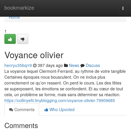
Home
bookmarkize
Togg
navi
Home
1
Voyance olivier
henryu356qrr9
387 days ago
News
Discuss
La voyance lequel Clermont-Ferrand, au rythme de votre tangible
Certaines époques nous bousculent. On ne inclus plus
correctement ce qu’on ressent. On perd le cours. Les des fêtes
se superposent, les émotions se confondent. Et au cœur de tout
cela, un problème se forme, mais sans déterminer sa réaction.
https://collinyefii.tinyblogging.com/voyance-olivier-79909685
Comments
Who Upvoted
Comments