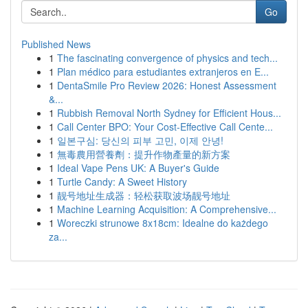
Go
Published News
1
The fascinating convergence of physics and tech...
1
Plan médico para estudiantes extranjeros en E...
1
DentaSmile Pro Review 2026: Honest Assessment
&...
1
Rubbish Removal North Sydney for Efficient Hous...
1
Call Center BPO: Your Cost-Effective Call Cente...
1
일본구심: 당신의 피부 고민, 이제 안녕!
1
無毒農用營養劑：提升作物產量的新方案
1
Ideal Vape Pens UK: A Buyer's Guide
1
Turtle Candy: A Sweet History
1
靓号地址生成器：轻松获取波场靓号地址
1
Machine Learning Acquisition: A Comprehensive...
1
Woreczki strunowe 8x18cm: Idealne do każdego
za...