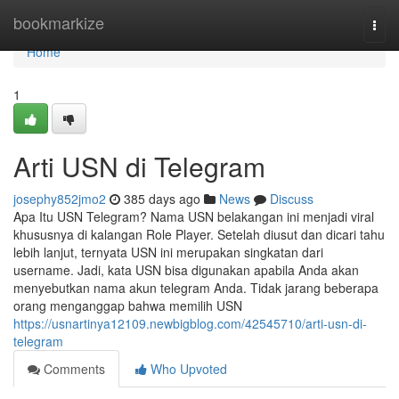
Home
bookmarkize
Togg
navi
Home
1
Arti USN di Telegram
josephy852jmo2
385 days ago
News
Discuss
Apa Itu USN Telegram? Nama USN belakangan ini menjadi viral
khususnya di kalangan Role Player. Setelah diusut dan dicari tahu
lebih lanjut, ternyata USN ini merupakan singkatan dari
username. Jadi, kata USN bisa digunakan apabila Anda akan
menyebutkan nama akun telegram Anda. Tidak jarang beberapa
orang menganggap bahwa memilih USN
https://usnartinya12109.newbigblog.com/42545710/arti-usn-di-
telegram
Comments
Who Upvoted