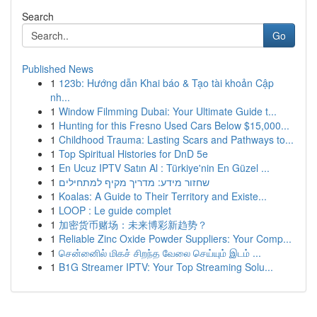
Search
Go
Published News
1
123b: Hướng dẫn Khai báo & Tạo tài khoản Cập
nh...
1
Window Filmming Dubai: Your Ultimate Guide t...
1
Hunting for this Fresno Used Cars Below $15,000...
1
Childhood Trauma: Lasting Scars and Pathways to...
1
Top Spiritual Histories for DnD 5e
1
En Ucuz IPTV Satın Al : Türkiye'nin En Güzel ...
1
שחזור מידע: מדריך מקיף למתחילים
1
Koalas: A Guide to Their Territory and Existe...
1
LOOP : Le guide complet
1
加密货币赌场：未来博彩新趋势？
1
Reliable Zinc Oxide Powder Suppliers: Your Comp...
1
சென்னைில் மிகச் சிறந்த வேலை செய்யும் இடம் ...
1
B1G Streamer IPTV: Your Top Streaming Solu...