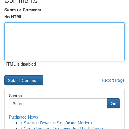
Submit a Comment
No HTML
HTML is disabled
Report Page
Search
Go
Published News
1
Saku21: Revolusi Slot Online Modern
1
Complimentary Text towards : The Ultimate...