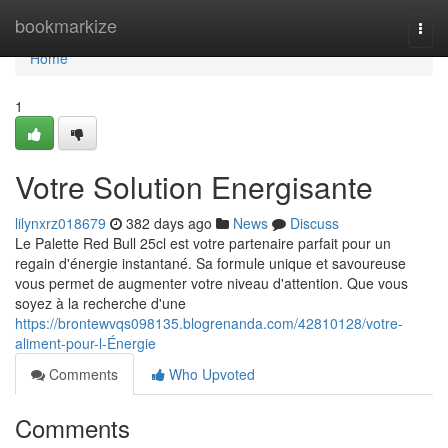
Home
bookmarkize
Togg
navi
Home
1
Votre Solution Energisante
lilynxrz018679
382 days ago
News
Discuss
Le Palette Red Bull 25cl est votre partenaire parfait pour un
regain d'énergie instantané. Sa formule unique et savoureuse
vous permet de augmenter votre niveau d'attention. Que vous
soyez à la recherche d'une
https://brontewvqs098135.blogrenanda.com/42810128/votre-
aliment-pour-l-Énergie
Comments
Who Upvoted
Comments