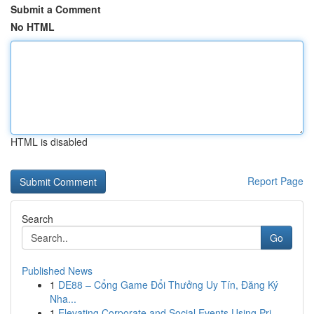
Submit a Comment
No HTML
HTML is disabled
Report Page
Search
Go
Published News
1
DE88 – Cổng Game Đổi Thưởng Uy Tín, Đăng Ký
Nha...
1
Elevating Corporate and Social Events Using Pri...