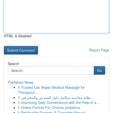
HTML is disabled
Report Page
Search
Go
Published News
1
Trusted Las Vegas Medical Massage for
Therapeut...
1
نظام محاسبة متكامل دليل المبتدئين والمحترفين
1
Improving Daily Convenience with the Help of a ...
1
Online Fioricet For Chronic problems
1
Retatrutide Dosage: A Complete Manual