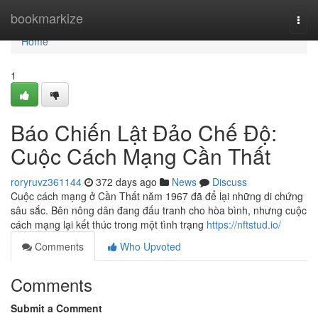
Home
bookmarkize
Togg
navi
Home
1
Báo Chiến Lật Đảo Chế Độ:
Cuộc Cách Mạng Cần Thất
roryruvz361144
372 days ago
News
Discuss
Cuộc cách mạng ở Cần Thất năm 1967 đã để lại những di chứng
sâu sắc. Bên nông dân đang đấu tranh cho hòa bình, nhưng cuộc
cách mạng lại kết thúc trong một tình trạng
https://nftstud.io/
Comments
Who Upvoted
Comments
Submit a Comment