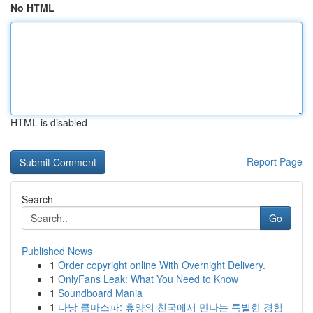
No HTML
HTML is disabled
Report Page
Search
Go
Published News
1
Order copyright online With Overnight Delivery.
1
OnlyFans Leak: What You Need to Know
1
Soundboard Mania
1
다낭 콤마스파: 휴양의 천국에서 만나는 특별한 경험