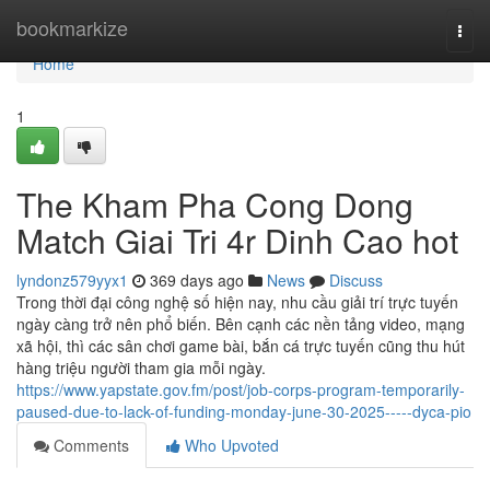
Home
bookmarkize
Togg
navi
Home
1
The Kham Pha Cong Dong
Match Giai Tri 4r Dinh Cao hot
lyndonz579yyx1
369 days ago
News
Discuss
Trong thời đại công nghệ số hiện nay, nhu cầu giải trí trực tuyến
ngày càng trở nên phổ biến. Bên cạnh các nền tảng video, mạng
xã hội, thì các sân chơi game bài, bắn cá trực tuyến cũng thu hút
hàng triệu người tham gia mỗi ngày.
https://www.yapstate.gov.fm/post/job-corps-program-temporarily-
paused-due-to-lack-of-funding-monday-june-30-2025-----dyca-pio
Comments
Who Upvoted