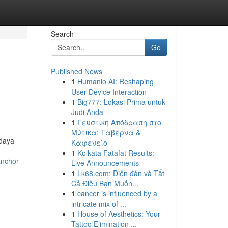
Search
Go
Published News
1
Humanio AI: Reshaping
User-Device Interaction
1
Big777: Lokasi Prima untuk
Judi Anda
1
Γευστική Απόδραση στο
Μύτικα: Ταβέρνα &
udaya
Καφενείο
1
Kolkata Fatafat Results:
anchor-
Live Announcements
1
Lk68.com: Diễn đàn và Tất
Cả Điều Bạn Muốn...
1
cancer is influenced by a
intricate mix of ...
1
House of Aesthetics: Your
Tattoo Elimination ...