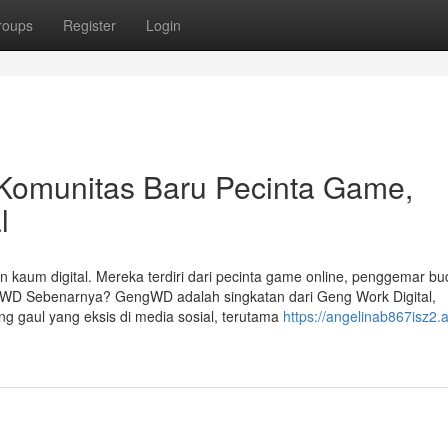
roups
Register
Login
omunitas Baru Pecinta Game,
l
n kaum digital. Mereka terdiri dari pecinta game online, penggemar b
ng WD Sebenarnya? GengWD adalah singkatan dari Geng Work Digital,
g gaul yang eksis di media sosial, terutama
https://angelinab867isz2.