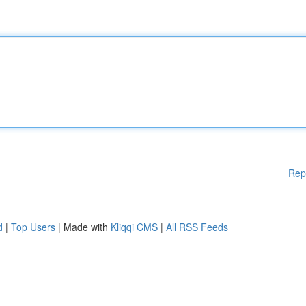
Rep
d
|
Top Users
| Made with
Kliqqi CMS
|
All RSS Feeds