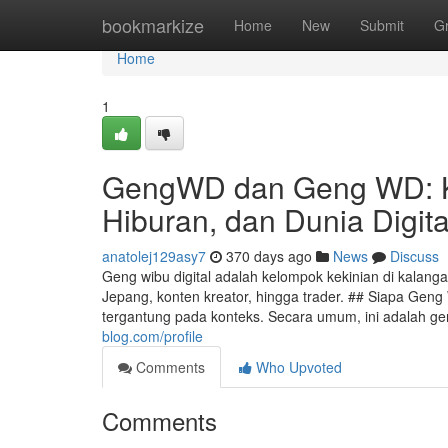
Home
bookmarkize
Home
New
Submit
G
Home
1
GengWD dan Geng WD: K
Hiburan, dan Dunia Digita
anatolej129asy7
370 days ago
News
Discuss
Geng wibu digital adalah kelompok kekinian di kalanga
Jepang, konten kreator, hingga trader. ## Siapa Ge
tergantung pada konteks. Secara umum, ini adalah gen
blog.com/profile
Comments
Who Upvoted
Comments