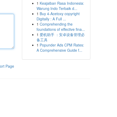
1
Keajaiban Rasa Indonesia:
Warung Indo Terbaik d...
1
Buy 4-Acetoxy copyright
Digitally : A Full ...
1
Comprehending the
foundations of effective fina...
1
爱机助手 ：安卓设备管理必
备工具
1
Popunder Ads CPM Rates:
A Comprehensive Guide f...
ort Page