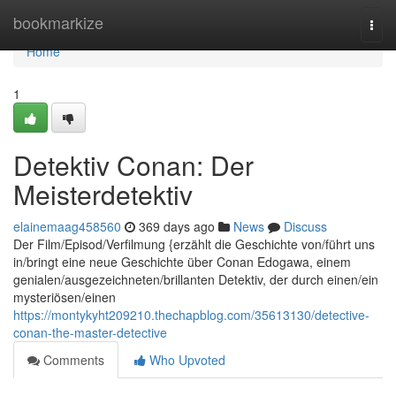
Home
bookmarkize
Togg
navi
Home
1
Detektiv Conan: Der
Meisterdetektiv
elainemaag458560
369 days ago
News
Discuss
Der Film/Episod/Verfilmung {erzählt die Geschichte von/führt uns
in/bringt eine neue Geschichte über Conan Edogawa, einem
genialen/ausgezeichneten/brillanten Detektiv, der durch einen/ein
mysteriösen/einen
https://montykyht209210.thechapblog.com/35613130/detective-
conan-the-master-detective
Comments
Who Upvoted