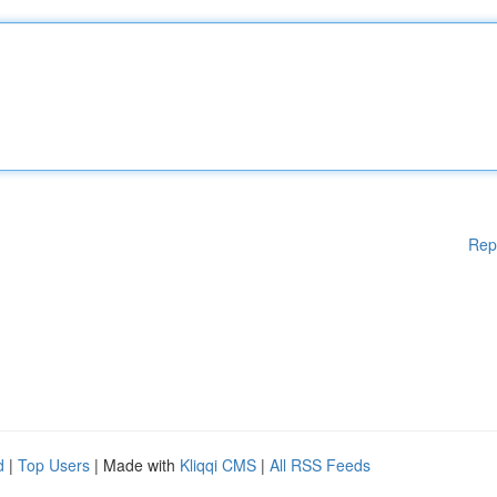
Rep
d
|
Top Users
| Made with
Kliqqi CMS
|
All RSS Feeds