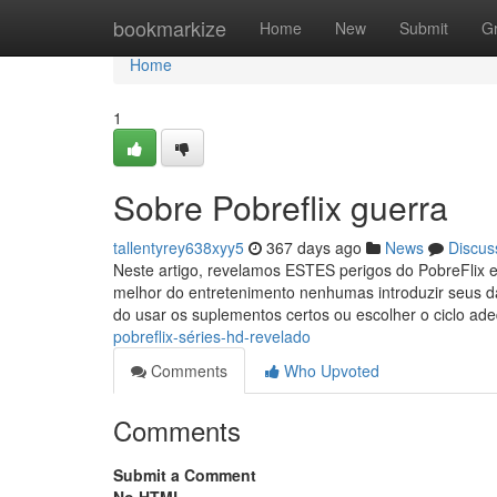
Home
bookmarkize
Home
New
Submit
G
Home
1
Sobre Pobreflix guerra
tallentyrey638xyy5
367 days ago
News
Discus
Neste artigo, revelamos ESTES perigos do PobreFlix e
melhor do entretenimento nenhumas introduzir seus d
do usar os suplementos certos ou escolher o ciclo a
pobreflix-séries-hd-revelado
Comments
Who Upvoted
Comments
Submit a Comment