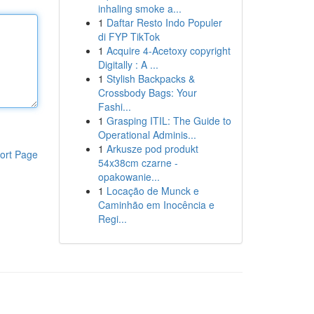
inhaling smoke a...
1
Daftar Resto Indo Populer
di FYP TikTok
1
Acquire 4-Acetoxy copyright
Digitally : A ...
1
Stylish Backpacks &
Crossbody Bags: Your
Fashi...
1
Grasping ITIL: The Guide to
Operational Adminis...
1
Arkusze pod produkt
ort Page
54x38cm czarne -
opakowanie...
1
Locação de Munck e
Caminhão em Inocência e
Regi...