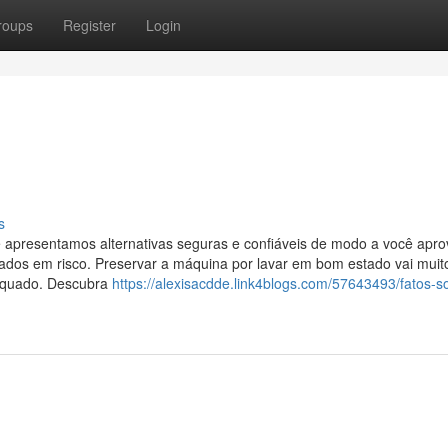
roups
Register
Login
s
 apresentamos alternativas seguras e confiáveis de modo a você aprov
ados em risco. Preservar a máquina por lavar em bom estado vai muit
dequado. Descubra
https://alexisacdde.link4blogs.com/57643493/fatos-s