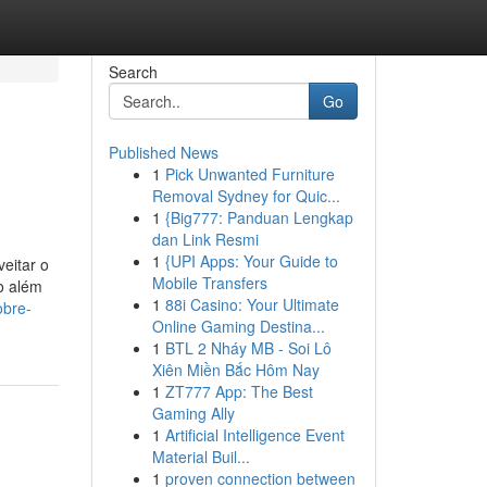
Search
Go
Published News
1
Pick Unwanted Furniture
Removal Sydney for Quic...
1
{Big777: Panduan Lengkap
dan Link Resmi
1
{UPI Apps: Your Guide to
eitar o
Mobile Transfers
o além
1
88i Casino: Your Ultimate
obre-
Online Gaming Destina...
1
BTL 2 Nháy MB - Soi Lô
Xiên Miền Bắc Hôm Nay
1
ZT777 App: The Best
Gaming Ally
1
Artificial Intelligence Event
Material Buil...
1
proven connection between