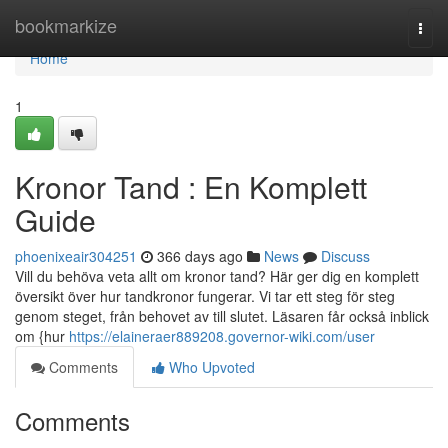
Home
bookmarkize
Togg
navi
Home
1
Kronor Tand : En Komplett
Guide
phoenixeair304251
366 days ago
News
Discuss
Vill du behöva veta allt om kronor tand? Här ger dig en komplett
översikt över hur tandkronor fungerar. Vi tar ett steg för steg
genom steget, från behovet av till slutet. Läsaren får också inblick
om {hur
https://elaineraer889208.governor-wiki.com/user
Comments
Who Upvoted
Comments