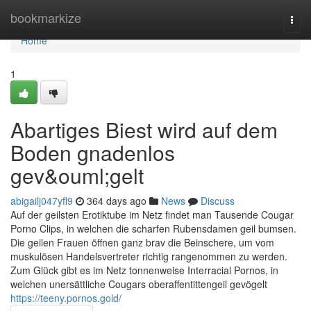
Home
bookmarkize
Togg
navi
Home
1
Abartiges Biest wird auf dem
Boden gnadenlos
gev&ouml;gelt
abigailj047yfl9
364 days ago
News
Discuss
Auf der geilsten Erotiktube im Netz findet man Tausende Cougar
Porno Clips, in welchen die scharfen Rubensdamen geil bumsen.
Die geilen Frauen öffnen ganz brav die Beinschere, um vom
muskulösen Handelsvertreter richtig rangenommen zu werden.
Zum Glück gibt es im Netz tonnenweise Interracial Pornos, in
welchen unersättliche Cougars oberaffentittengeil gevögelt
https://teeny.pornos.gold/