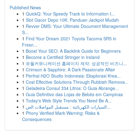
Published News
1
QuickQ: Your Speedy Track to Information I...
1
Slot Gacor Depo 10K: Panduan Jackpot Mudah
1
Revver DMS: Your Ultimate Document Management
S...
1
Find Your Dream 2021 Toyota Tacoma SR5 in
Fresn...
1
Boost Your SEO: A Backlink Guide for Beginners
1
Become a Certified Stringer in Ireland
1
유월커뮤니케이션 홈페이지 제작: 성공적인 비즈니...
1
Crimson & Sapphire: A Dark Passionate Affair
1
Perihal H2O Studio Indonesia: Eksplorasi Krea...
1
Cost Effective Solutions Through Rubbish Remova...
1
Geladeira Consul 334 Litros: O Guia Abrange...
1
Guia Definitivo das Lojas de Bebês em Campinas
1
Today's Web Style Trends You Need Be A...
1
السيارات الكهربائية : مستقبل المواصلات الص...
1
Phony Verified Mark Warning: Risks &
Consequences