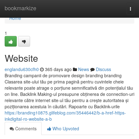
Home
bookmarkize
Togg
navi
Home
1
Website
englandu630cfh0
365 days ago
News
Discuss
Branding campanii de promovare design branding branding
Clasarea site-ului tău pe prima pagină pentru cuvintele cheie
relevante poate atrage o porțiune semnificativă din potențialul tău
on line. Backlink Making-ul presupune obținerea de connection-uri
relevante către internet site-ul tău pentru a crește autoritatea și
poziționarea acestuia în căutări. Rapoarte cu Backlink-urile
https://branding10875.glifeblog.com/35446442/b-a-href-https-
inkdigital-ro-website-a-b
Comments
Who Upvoted