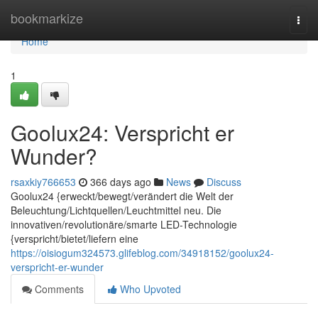
Home
bookmarkize
Togg
navi
Home
1
Goolux24: Verspricht er
Wunder?
rsaxkiy766653
366 days ago
News
Discuss
Goolux24 {erweckt/bewegt/verändert die Welt der
Beleuchtung/Lichtquellen/Leuchtmittel neu. Die
innovativen/revolutionäre/smarte LED-Technologie
{verspricht/bietet/liefern eine
https://oisiogum324573.glifeblog.com/34918152/goolux24-
verspricht-er-wunder
Comments
Who Upvoted