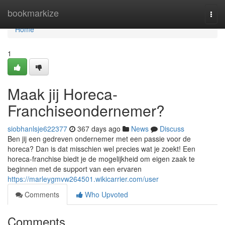
Home
bookmarkize
Togg
navi
Home
1
Maak jij Horeca-
Franchiseondernemer?
siobhanlsje622377
367 days ago
News
Discuss
Ben jij een gedreven ondernemer met een passie voor de
horeca? Dan is dat misschien wel precies wat je zoekt! Een
horeca-franchise biedt je de mogelijkheid om eigen zaak te
beginnen met de support van een ervaren
https://marleygmvw264501.wikicarrier.com/user
Comments
Who Upvoted
Comments