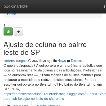
Home
bookmarkize
T
n
Home
1
Ajuste de coluna no bairro
leste de SP
stearnsl195gei6
364 days ago
News
Discuss
O que é quiropraxia? A quiropraxia é uma prática terapêutica que
foca no realinhamento da coluna e das articulações. Profissionais
— os quiropraxistas — utilizam técnicas de ajustes manuais para
restaurar a mobilidade e reduzir tensões musculares. Por que
escolher quiropraxia no Belenzinho? No bairro do Belenzinho, em
São Paulo,
https://bemestarnacoluna01528reidssusg.bloggip.com/36772376/alív
para-sub-luxação-no-leste-de-são-paulo
Comments
Who Upvoted