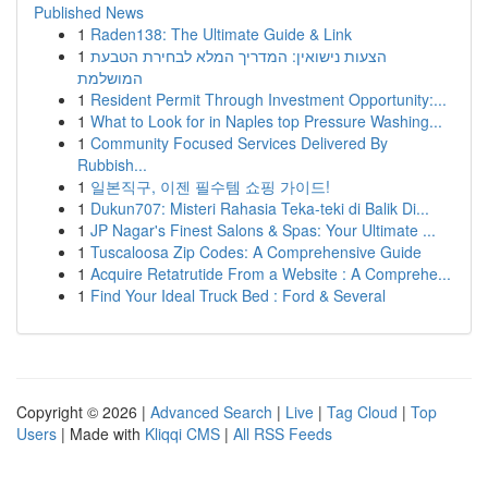
Published News
1
Raden138: The Ultimate Guide & Link
1
הצעות נישואין: המדריך המלא לבחירת הטבעת
המושלמת
1
Resident Permit Through Investment Opportunity:...
1
What to Look for in Naples top Pressure Washing...
1
Community Focused Services Delivered By
Rubbish...
1
일본직구, 이젠 필수템 쇼핑 가이드!
1
Dukun707: Misteri Rahasia Teka-teki di Balik Di...
1
JP Nagar's Finest Salons & Spas: Your Ultimate ...
1
Tuscaloosa Zip Codes: A Comprehensive Guide
1
Acquire Retatrutide From a Website : A Comprehe...
1
Find Your Ideal Truck Bed : Ford & Several
Copyright © 2026 |
Advanced Search
|
Live
|
Tag Cloud
|
Top
Users
| Made with
Kliqqi CMS
|
All RSS Feeds