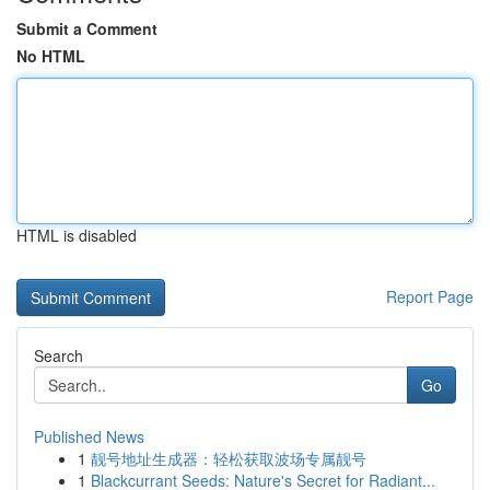
Submit a Comment
No HTML
HTML is disabled
Report Page
Search
Go
Published News
1
靓号地址生成器：轻松获取波场专属靓号
1
Blackcurrant Seeds: Nature's Secret for Radiant...