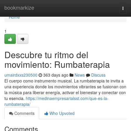
Home
bookmarkize
Togg
navi
Home
1
Descubre tu ritmo del
movimiento: Rumbaterapia
umairdxxs230500
363 days ago
News
Discuss
El cuerpo como instrumento musical. La rumbaterapia te invita a
una experiencia donde los movimientos vibrantes se fusionan con
la música para liberar energía, activar el bienestar y conectar con
tu esencia.
https://medinaempresarialsst.com/que-es-la-
rumbaterapia/
Comments
Who Upvoted
Comments