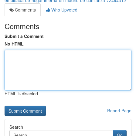
empleada-de-hogar-interna-en-madrid-de-confianza-72444312
Comments
Who Upvoted
Comments
Submit a Comment
No HTML
HTML is disabled
Report Page
Search
Go