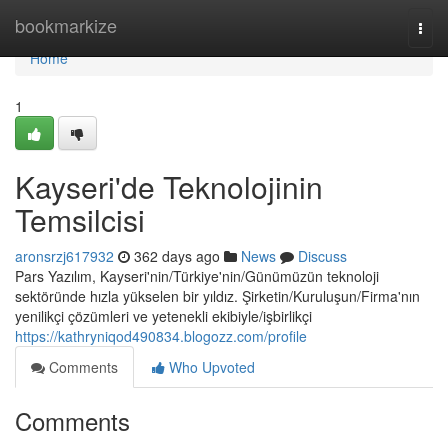
Home
bookmarkize
Togg
navi
Home
1
Kayseri'de Teknolojinin
Temsilcisi
aronsrzj617932
362 days ago
News
Discuss
Pars Yazılım, Kayseri'nin/Türkiye'nin/Günümüzün teknoloji
sektöründe hızla yükselen bir yıldız. Şirketin/Kuruluşun/Firma'nın
yenilikçi çözümleri ve yetenekli ekibiyle/işbirlikçi
https://kathryniqod490834.blogozz.com/profile
Comments
Who Upvoted
Comments