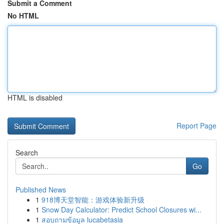
Submit a Comment
No HTML
HTML is disabled
Report Page
Search
Go
Published News
1
918博天堂智能：游戏体验新升级
1
Snow Day Calculator: Predict School Closures wi...
1
สอบถามข้อมูล lucabetasia