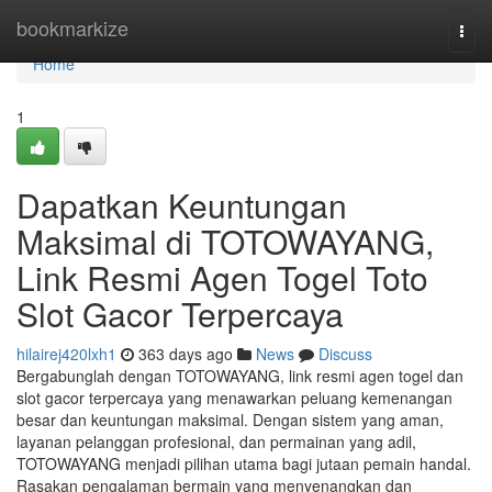
Home
bookmarkize
Togg
navi
Home
1
Dapatkan Keuntungan
Maksimal di TOTOWAYANG,
Link Resmi Agen Togel Toto
Slot Gacor Terpercaya
hilairej420lxh1
363 days ago
News
Discuss
Bergabunglah dengan TOTOWAYANG, link resmi agen togel dan
slot gacor terpercaya yang menawarkan peluang kemenangan
besar dan keuntungan maksimal. Dengan sistem yang aman,
layanan pelanggan profesional, dan permainan yang adil,
TOTOWAYANG menjadi pilihan utama bagi jutaan pemain handal.
Rasakan pengalaman bermain yang menyenangkan dan