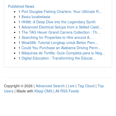
Published News
1
Port Douglas Fishing Charters: Your Ultimate R...
1
ติดต่อ lucabetasia
1
HH88: A Deep Dive into the Legendary Synth
1
Advanced Electrical Setups from a Skilled Castl...
1
The TAG Heuer Grand Carrera Collection : Th...
1
Searching for Properties to Hire around A...
1
Wow388: Tutorial Lengkap untuk Bettor Pem...
1
Could You Purchase an Alabama Driving Perm...
1
Máquinas de Tortilla: Guía Completa para tu Neg...
1
Digital Education : Transforming the Educat...
Copyright © 2026 |
Advanced Search
|
Live
|
Tag Cloud
|
Top
Users
| Made with
Kliqqi CMS
|
All RSS Feeds