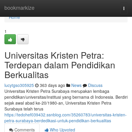
Home
bookmarkize
Togg
navi
Home
1
Universitas Kristen Petra:
Terdepan dalam Pendidikan
Berkualitas
lucytgso305925
363 days ago
News
Discuss
Universitas Kristen Petra Surabaya merupakan lembaga
pendidikan/universitas/institusi yang bernama di Indonesia. Berdiri
sejak awal abad ke-20/1980-an, Universitas Kristen Petra
Surabaya telah terus
https://tedohef039432.ssnblog.com/35260783/universitas-kristen-
petra-surabaya-berdedikasi-untuk-pendidikan-berkualitas
Comments
Who Upvoted