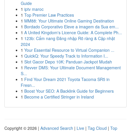
Guide
1
iptv maroc
1
Top Premier Law Practices
1
MM88: Your Ultimate Online Gaming Destination
1
Bordado Corporativo Eleve a imagem da Sua em...
1
A United Kingdom's Licence Guide: A Complete Ph...
1
123b: Cẩm nang Đăng nhập Rõ ràng & Cập nhật
2024
1
Your Essential Resource to Virtual Companion ...
1
QuickQ: Your Speedy Track to Information I...
1
Slot Gacor Depo 10K: Panduan Jackpot Mudah
1
Revver DMS: Your Ultimate Document Management
S...
1
Find Your Dream 2021 Toyota Tacoma SR5 in
Fresn...
1
Boost Your SEO: A Backlink Guide for Beginners
1
Become a Certified Stringer in Ireland
Copyright © 2026 |
Advanced Search
|
Live
|
Tag Cloud
|
Top