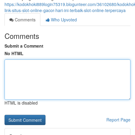
https://kodokhoki889login75319.blogunteer.com/36102680/kodokho
link-situs-slot-online-gacor-hari-ini-terbaik-slot-online-terpercaya
Comments
Who Upvoted
Comments
Submit a Comment
No HTML
HTML is disabled
Report Page