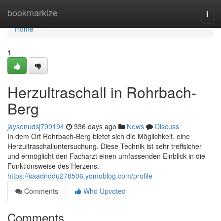
Home
bookmarkize
Togg
navi
Home
1
Herzultraschall in Rohrbach-
Berg
jaysonudsj799194
336 days ago
News
Discuss
In dem Ort Rohrbach-Berg bietet sich die Möglichkeit, eine
Herzultraschalluntersuchung. Diese Technik ist sehr treffsicher
und ermöglicht den Facharzt einen umfassenden Einblick in die
Funktionsweise des Herzens.
https://saadnddu278506.yomoblog.com/profile
Comments
Who Upvoted
Comments