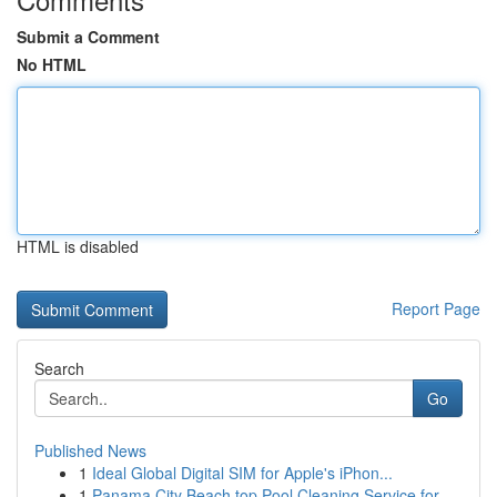
Submit a Comment
No HTML
HTML is disabled
Report Page
Search
Go
Published News
1
Ideal Global Digital SIM for Apple's iPhon...
1
Panama City Beach top Pool Cleaning Service for...