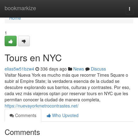
Home
bookmarkize
Togg
navi
Home
1
Tours en NYC
elias5w51bzw4
336 days ago
News
Discuss
Visitar Nueva York es mucho más que recorrer Times Square o
subir al Empire State; la verdadera esencia de la ciudad se
descubre explorando sus barrios, culturas y contrastes. Por eso,
cada vez más viajeros optan por reservar tours en NYC que les
permitan conocer la ciudad de manera completa,
https://nuevayorkmetrocontrastes.net/
Comments
Who Upvoted
Comments