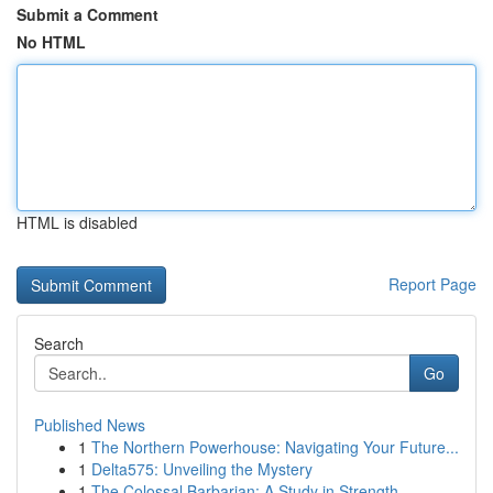
Submit a Comment
No HTML
HTML is disabled
Report Page
Search
Go
Published News
1
The Northern Powerhouse: Navigating Your Future...
1
Delta575: Unveiling the Mystery
1
The Colossal Barbarian: A Study in Strength