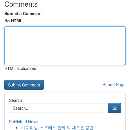
Comments
Submit a Comment
No HTML
HTML is disabled
Report Page
Search
Go
Published News
1
{지피방, 스트레스 완화 의 새로운 공간?