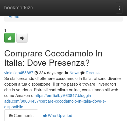
Home
bookmarkize
Togg
navi
Home
1
Comprare Cocodamolo In
Italia: Dove Presenza?
violaziep455887
334 days ago
News
Discuss
Se stai cercando di ottenere cocodamolo in Italia, ci sono diverse
opzioni a tua disposizione. Il primo passo è trovare i rivenditori
che lo vendono. Potresti controllare online, consultando siti web
come Amazon o
https://emilialbyl663847.bloggin-
ads.com/60004457/cercare-cocodamolo-in-italia-dove-e-
disponibile
Comments
Who Upvoted