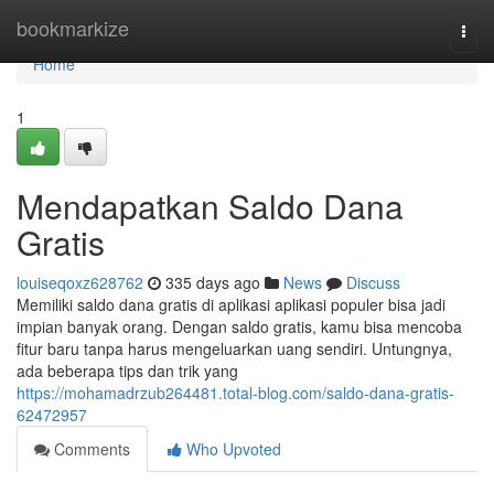
Home
bookmarkize
Togg
navi
Home
1
Mendapatkan Saldo Dana
Gratis
louiseqoxz628762
335 days ago
News
Discuss
Memiliki saldo dana gratis di aplikasi aplikasi populer bisa jadi
impian banyak orang. Dengan saldo gratis, kamu bisa mencoba
fitur baru tanpa harus mengeluarkan uang sendiri. Untungnya,
ada beberapa tips dan trik yang
https://mohamadrzub264481.total-blog.com/saldo-dana-gratis-
62472957
Comments
Who Upvoted