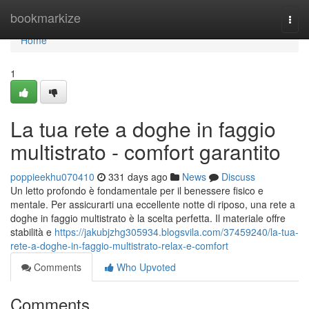
Home
bookmarkize
Togg
navi
Home
1
La tua rete a doghe in faggio
multistrato - comfort garantito
poppieekhu070410
331 days ago
News
Discuss
Un letto profondo è fondamentale per il benessere fisico e
mentale. Per assicurarti una eccellente notte di riposo, una rete a
doghe in faggio multistrato è la scelta perfetta. Il materiale offre
stabilità e
https://jakubjzhg305934.blogsvila.com/37459240/la-tua-
rete-a-doghe-in-faggio-multistrato-relax-e-comfort
Comments
Who Upvoted
Comments