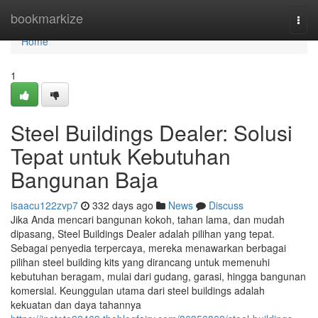
Home
bookmarkize
Togg
navi
Home
1
Steel Buildings Dealer: Solusi
Tepat untuk Kebutuhan
Bangunan Baja
isaacu122zvp7
332 days ago
News
Discuss
Jika Anda mencari bangunan kokoh, tahan lama, dan mudah
dipasang, Steel Buildings Dealer adalah pilihan yang tepat.
Sebagai penyedia terpercaya, mereka menawarkan berbagai
pilihan steel building kits yang dirancang untuk memenuhi
kebutuhan beragam, mulai dari gudang, garasi, hingga bangunan
komersial. Keunggulan utama dari steel buildings adalah
kekuatan dan daya tahannya