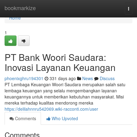
Home
bookmarkize
Togg
navi
Home
1
PT Bank Woori Saudara:
Inovasi Layanan Keuangan
phoenixghru194301
331 days ago
News
Discuss
PT Lembaga Keuangan Woori Saudara merupakan salah satu
lembaga keuangan yang selalu mengembangkan layanan
keuangannya untuk memberikan kebutuhan masyarakat. Misi
mereka terhadap kualitas mendorong mereka
https://delilahnnru542069.wiki-racconti.com/user
Comments
Who Upvoted
Comments