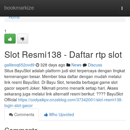
Home
bookmarkize
Togg
navi
Home
1
Slot Resmi138 - Daftar rtp slot
galileoq652ovd9
328 days ago
News
Discuss
Situs BayuSlot adalah platform judi slot terpercaya dengan tingkat
kemenangan besar. Member bisa daftar dengan mudah melalui
link resmi BayuSlot. Di Bayu Slot, tersedia berbagai game slot
gacor seperti Joker. Nikmati promo menarik setiap hari. Akses
sekarang juga melalui link alternatif resmi berikut: ???? BayuSlot
Official
https://codyaikpv.onzeblog.com/37342001/slot-resmi138-
login-slot-gacor
Comments
Who Upvoted
Comments