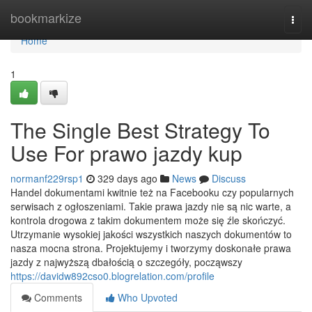
Home
bookmarkize
Togg
navi
Home
1
The Single Best Strategy To
Use For prawo jazdy kup
normanf229rsp1
329 days ago
News
Discuss
Handel dokumentami kwitnie też na Facebooku czy popularnych
serwisach z ogłoszeniami. Takie prawa jazdy nie są nic warte, a
kontrola drogowa z takim dokumentem może się źle skończyć.
Utrzymanie wysokiej jakości wszystkich naszych dokumentów to
nasza mocna strona. Projektujemy i tworzymy doskonałe prawa
jazdy z najwyższą dbałością o szczegóły, począwszy
https://davidw892cso0.blogrelation.com/profile
Comments
Who Upvoted