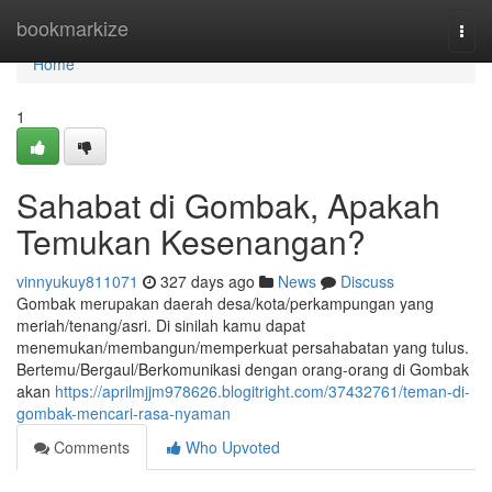
Home
bookmarkize
Togg
navi
Home
1
Sahabat di Gombak, Apakah
Temukan Kesenangan?
vinnyukuy811071
327 days ago
News
Discuss
Gombak merupakan daerah desa/kota/perkampungan yang
meriah/tenang/asri. Di sinilah kamu dapat
menemukan/membangun/memperkuat persahabatan yang tulus.
Bertemu/Bergaul/Berkomunikasi dengan orang-orang di Gombak
akan
https://aprilmjjm978626.blogitright.com/37432761/teman-di-
gombak-mencari-rasa-nyaman
Comments
Who Upvoted