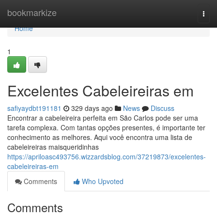
Home
bookmarkize
Togg
navi
Home
1
Excelentes Cabeleireiras em
safiyaydbt191181
329 days ago
News
Discuss
Encontrar a cabeleireira perfeita em São Carlos pode ser uma
tarefa complexa. Com tantas opções presentes, é importante ter
conhecimento as melhores. Aqui você encontra uma lista de
cabeleireiras maisqueridinhas
https://apriloasc493756.wizzardsblog.com/37219873/excelentes-
cabeleireiras-em
Comments
Who Upvoted
Comments