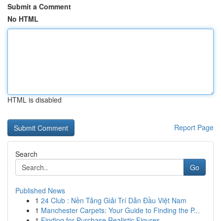
Submit a Comment
No HTML
HTML is disabled
Report Page
Search
Go
Published News
1
24 Club : Nền Tảng Giải Trí Dẫn Đầu Việt Nam
1
Manchester Carpets: Your Guide to Finding the P...
1
Finding for Purchase Realistic Figures...