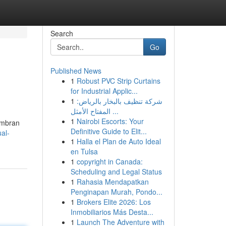
Search
Go
Published News
1
Robust PVC Strip Curtains
for Industrial Applic...
1
شركة تنظيف بالبخار بالرياض:
المفتاح الأمثل ...
1
Nairobi Escorts: Your
embran
Definitive Guide to Elit...
ual-
1
Halla el Plan de Auto Ideal
en Tulsa
1
copyright in Canada:
Scheduling and Legal Status
1
Rahasia Mendapatkan
Penginapan Murah, Pondo...
1
Brokers Elite 2026: Los
Inmobiliarios Más Desta...
1
Launch The Adventure with