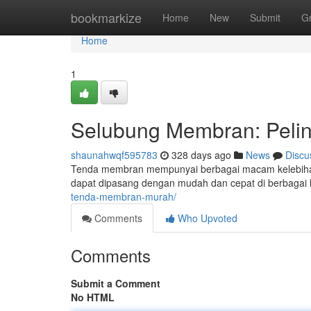
Home
bookmarkize
Home
New
Submit
G
Home
1
Selubung Membran: Pelind
shaunahwqf595783
328 days ago
News
Discu
Tenda membran mempunyai berbagai macam kelebihan 
dapat dipasang dengan mudah dan cepat di berbagai
tenda-membran-murah/
Comments
Who Upvoted
Comments
Submit a Comment
No HTML