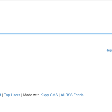
Rep
d
|
Top Users
| Made with
Kliqqi CMS
|
All RSS Feeds