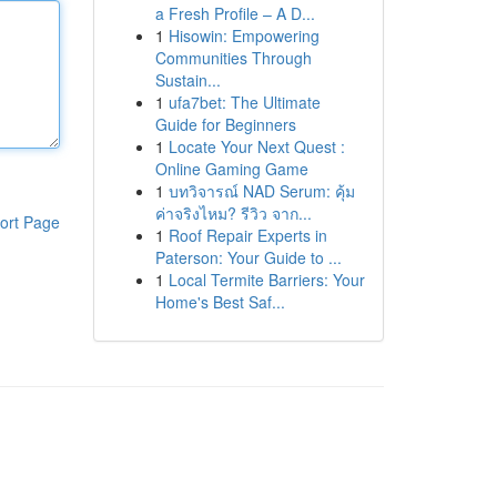
a Fresh Profile – A D...
1
Hisowin: Empowering
Communities Through
Sustain...
1
ufa7bet: The Ultimate
Guide for Beginners
1
Locate Your Next Quest :
Online Gaming Game
1
บทวิจารณ์ NAD Serum: คุ้ม
ค่าจริงไหม? รีวิว จาก...
ort Page
1
Roof Repair Experts in
Paterson: Your Guide to ...
1
Local Termite Barriers: Your
Home's Best Saf...