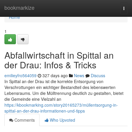
Home
bookmarkize
Togg
navi
Home
1
Abfallwirtschaft in Spittal an
der Drau: Infos & Tricks
emilieyfro564059
327 days ago
News
Discuss
In Spittal an der Drau ist die korrekte Entsorgung von
Verschrottungen ein wichtiger Bestandteil des lebenswerten
Lebensraums. Um die Mülltrennung deutlich zu gestalten, bietet
die Gemeinde eine Vielzahl an
https://kbookmarking.com/story20165273/müllentsorgung-in-
spittal-an-der-drau-informationen-und-tipps
Comments
Who Upvoted