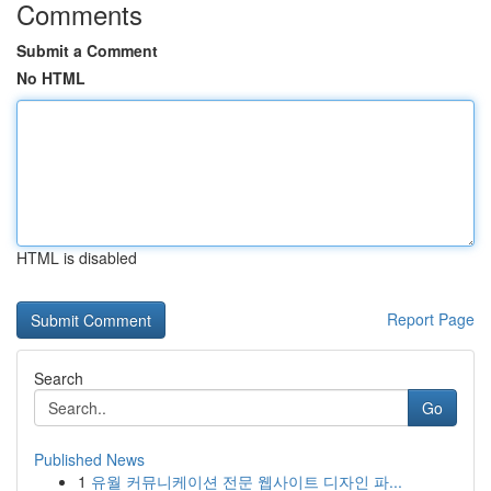
Comments
Submit a Comment
No HTML
HTML is disabled
Report Page
Search
Go
Published News
1
유월 커뮤니케이션 전문 웹사이트 디자인 파...