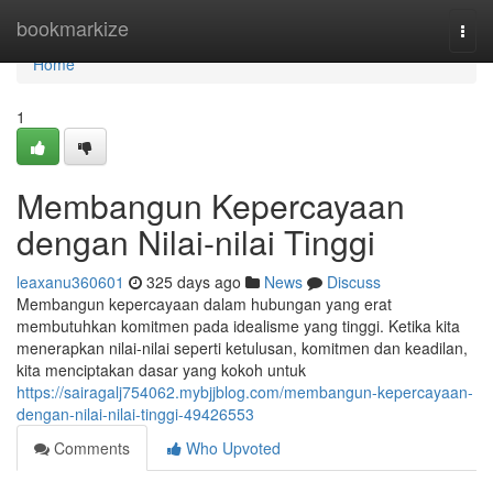
Home
bookmarkize
Togg
navi
Home
1
Membangun Kepercayaan
dengan Nilai-nilai Tinggi
leaxanu360601
325 days ago
News
Discuss
Membangun kepercayaan dalam hubungan yang erat
membutuhkan komitmen pada idealisme yang tinggi. Ketika kita
menerapkan nilai-nilai seperti ketulusan, komitmen dan keadilan,
kita menciptakan dasar yang kokoh untuk
https://sairagalj754062.mybjjblog.com/membangun-kepercayaan-
dengan-nilai-nilai-tinggi-49426553
Comments
Who Upvoted